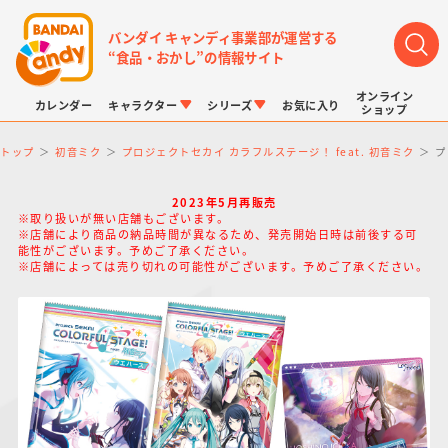
バンダイ キャンディ事業部が運営する
“食品・おかし”の情報サイト
オンライン
カレンダー
キャラクター
シリーズ
お気に入り
ショップ
トップ
初音ミク
プロジェクトセカイ カラフルステージ！ feat. 初音ミク
プ
2023年5月再販売
※取り扱いが無い店舗もございます。
※店舗により商品の納品時間が異なるため、発売開始日時は前後する可
能性がございます。予めご了承ください。
※店舗によっては売り切れの可能性がございます。予めご了承ください。
LINK TRAVELERS
チョコボックス
プリキュアシリーズ
チョコサプ
ドラゴンボール
ポケモンキッズ