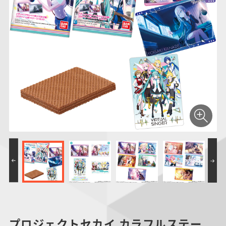
仮面ライダーシリー
キャラパキ
にふぉるめーしょん
ガンダムシリーズ
ポケモンスケールワ
アンパンマン
たまご
ま
ズ
＆スクエアシール
ールド
PROJECT R.E.D.・
つりグミ
ポケットモンスター
SMPシリーズ
サンリオキャラクタ
キャラデコ
わ
スーパー戦隊シリー
ーズ
ズ
プロジェクトセカイ カラフルステー