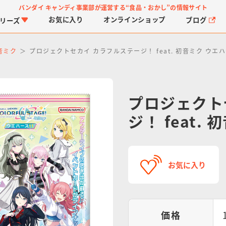
バンダイ キャンディ事業部が運営する
“食品・おかし”の情報サイト
お気に入り
オンライン
ショップ
ブログ
リーズ
音ミク
プロジェクトセカイ カラフルステージ！ feat. 初音ミク ウエハ
プロジェクト
ジ！ feat.
PROJECT R.E.D.・ス
つりグミ
プリキュアシリーズ
チョコサプ
ガ
に
ーパー戦隊シリーズ
ス
お気に入り
価格