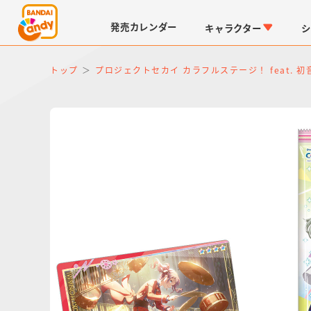
発売
カレンダー
キャラクター
シ
トップ
プロジェクトセカイ カラフルステージ！ feat. 初
LINK TRAVELERS
チョコボックス
仮面ライダーシリーズ
キャラパキ