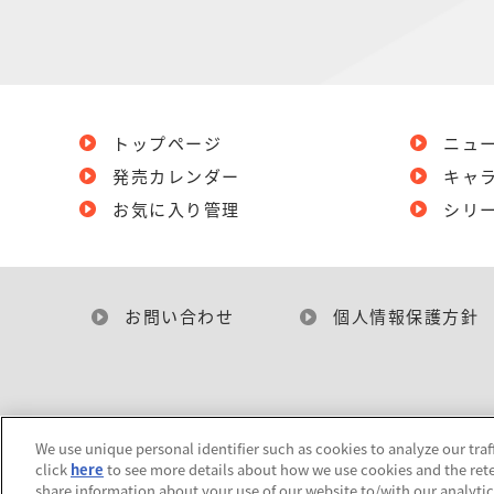
トップページ
ニュ
発売カレンダー
キャ
お気に入り管理
シリ
お問い合わせ
個人情報保護方針
We use unique personal identifier such as cookies to analyze our traf
click
here
to see more details about how we use cookies and the rete
share information about your use of our website to/with our analyti