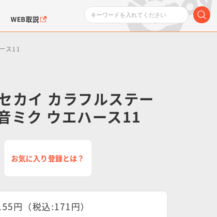
WEB取説
ース11
セカイ カラフルステー
 初音ミク ウエハース11
ンダムシリーズ
ふぉるめーしょん＆
ポケットモンスター
SMPシリーズ
ドラゴン
ポケモン
クエアシール
お気に入り登録とは？
155円（税込:171円）