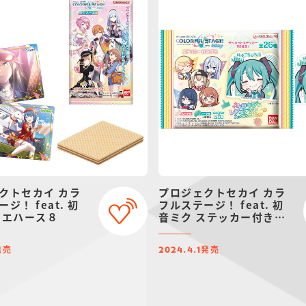
クトセカイ カラ
プロジェクトセカイ カラ
ジ！ feat. 初
フルステージ！ feat. 初
ウエハース８
音ミク ステッカー付きグ
ミ
発売
発売
2024.4.1