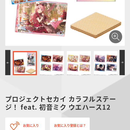
仮面ライダーシリー
キャラパキ
にふぉるめーしょん
ガンダムシリーズ
ポケモンスケールワ
アンパンマン
たまご
ま
ズ
＆スクエアシール
ールド
PROJECT R.E.D.・
つりグミ
ポケットモンスター
SMPシリーズ
サンリオキャラクタ
キャラデコ
わ
スーパー戦隊シリー
ーズ
ズ
プロジェクトセカイ カラフルステー
ジ！ feat. 初音ミク ウエハース12
お気に入り
お気に入り登録とは？