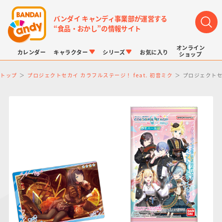
バンダイ キャンディ事業部が運営する
“食品・おかし”の情報サイト
オンライン
カレンダー
キャラクター
シリーズ
お気に入り
ショップ
トップ
プロジェクトセカイ カラフルステージ！ feat. 初音ミク
プロジェクトセカ
LINK TRAVELERS
チョコボックス
プリキュアシリーズ
チョコサプ
ドラゴンボール
ポケモンキッズ