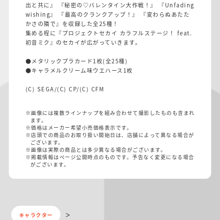
出と共に』 『秘密の♡バレンタイン大作戦！』 『Unfading
wishing』 『最高のクランクアップ！』 『変わらぬあたた
かさの隣で』を収録した全25種！
集める程に『プロジェクトセカイ カラフルステージ！ feat.
初音ミク』のセカイが広がっていきます。
●メタリックプラカード1枚(全25種)
●キャラメルクリーム味ウエハース1枚
(C) SEGA/(C) CP/(C) CFM
※画像には複数ラインナップを組み合わせて撮影したものも含まれ
ます。
※価格はメーカー希望小売価格表示です。
※店頭での商品のお取り扱い開始日は、店舗によって異なる場合が
ございます。
※画像は実際の商品とは多少異なる場合がございます。
※掲載情報はページ公開時点のものです。予告なく変更になる場合
がございます。
キャラクター