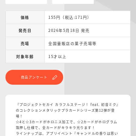
価格
155円（税込:171円）
発売日
2026年5月18日 発売
売場
全国量販店の菓子売場等
対象年齢
15才以上
商品アンケート
『プロジェクトセカイ カラフルステージ！ feat. 初音ミク』
のコレクションメタリックプラカードシリーズ第12弾が登
場！
☆4と☆3カードがホロニス加工で、☆2カードがホログラム
箔押し仕様で、全カードがキラキラ光ります！
ラインナップは、アプリイベント『キャンドルの香りは思い