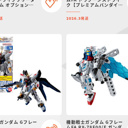
ム オプションパ
ク【プレミアムバンダイ限
ト【プレミアムバ
定】
定】
送
発送
2026.3
ガンダム Gフレー
機動戦士ガンダム Gフレー
ムFA RX-78F00/E ガンダ