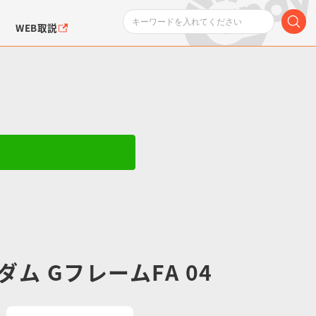
WEB取説
ンダムシリーズ
ふぉるめーしょん＆
ポケットモンスター
SMPシリーズ
ドラゴン
ポケモン
クエアシール
ム GフレームFA 04