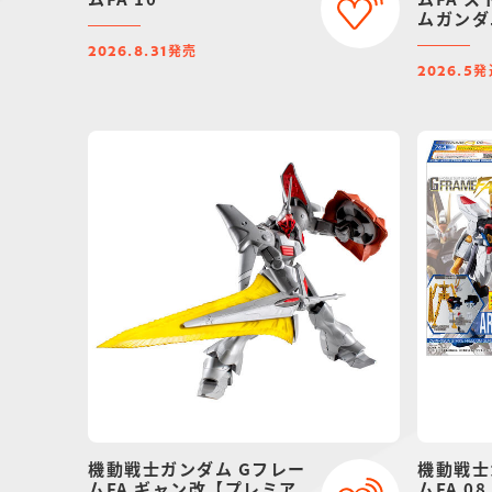
ムガンダ
ーツセッ
発売
2026.8.31
ンダイ限
発
2026.5
機動戦士ガンダム Gフレー
機動戦士
ムFA ギャン改【プレミア
ムFA 08