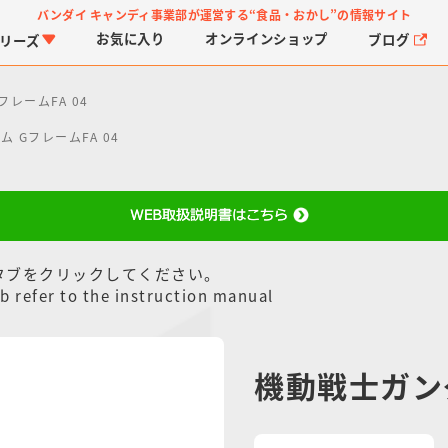
バンダイ キャンディ事業部が運営する
“食品・おかし”の情報サイト
お気に入り
オンライン
ショップ
ブログ
リーズ
レームFA 04
 GフレームFA 04
タブをクリックしてください。
PROJECT R.E.D.・ス
つりグミ
プリキュアシリーズ
チョコサプ
ガ
に
ーパー戦隊シリーズ
ス
b refer to the instruction manual
機動戦士ガンダ