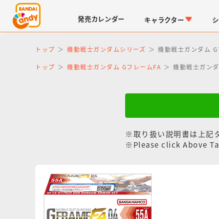
発売
カレンダー
キャラクター
シ
トップ
機動戦士ガンダムシリーズ
機動戦士ガンダム Gフ
トップ
機動戦士ガンダム GフレームFA
機動戦士ガンダム
※取り扱い説明書は上記
LINK TRAVELERS
チョコボックス
仮面ライダーシリーズ
キャラパキ
※Please click Above Ta