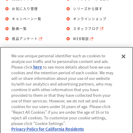
お気に入り管理
シリーズから探す
キャンペーン一覧
オンラインショップ
動画一覧
スタッフブログ
商品アンケート
WEB取説
We use unique personal identifier such as cookies to
お問い合わせ
個人情報保護方針
analyze our traffic and to personalize content and ads.
Please click
here
to see more details about how we use
利用規約
cookies and the retention period of each cookie. We may
sell or share information about your use of our website
Do Not Sell or Share My Personal
to/with our analytics and advertising partners, who may
Information
combine it with other information that you have
provided to them or that they have collected from your
アレルギー情報
use of their services. However, we do not set and use
cookies for our users under 16 years of age. Please click
“Reject All Cookies” if you are under the age of 16 or to
reject all cookies. To customize your cookie settings,
please click “Cookie Settings”.
Privacy Policy for California Residents
©BANDAI