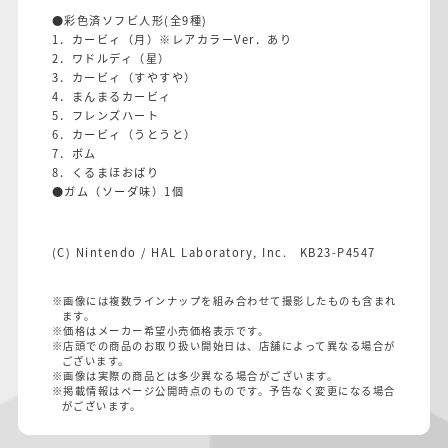
●彩色済ソフビ人形(全9種)
1．カービィ（月）※レアカラーVer．あり
2．ワドルディ（星）
3．カービィ（すやすや）
4．まんまるカービィ
5．フレンズハート
6．カービィ（うとうと）
7．ボム
8．くるまほおばり
●ガム（ソーダ味）1個
(C) Nintendo / HAL Laboratory, Inc. KB23-P4547
※画像には複数ラインナップを組み合わせて撮影したものも含まれ
ます。
※価格はメーカー希望小売価格表示です。
※店頭での商品のお取り扱い開始日は、店舗によって異なる場合が
ございます。
※画像は実際の商品とは多少異なる場合がございます。
※掲載情報はページ公開時点のものです。予告なく変更になる場合
がございます。