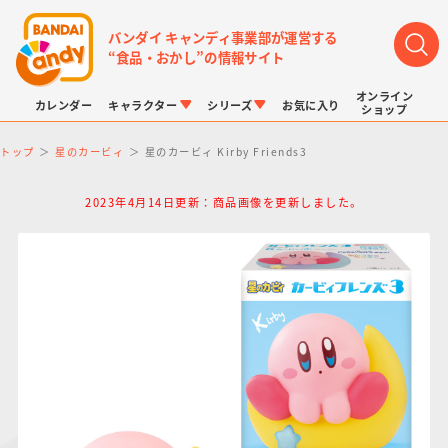
バンダイ キャンディ事業部が運営する
“食品・おかし”の情報サイト
オンライン
カレンダー
キャラクター
シリーズ
お気に入り
ショップ
トップ
星のカービィ
星のカービィ Kirby Friends3
2023年4月14日更新：商品画像を更新しました。
LINK TRAVELERS
チョコボックス
プリキュアシリーズ
チョコサプ
ドラゴンボール
ポケモンキッズ