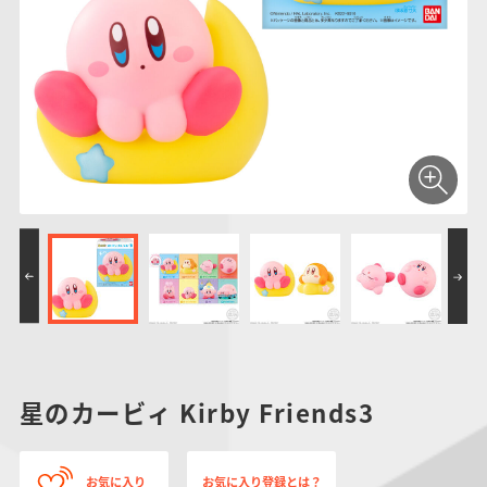
仮面ライダーシリー
キャラパキ
にふぉるめーしょん
ガンダムシリーズ
ポケモンスケールワ
アンパンマン
たまご
ま
ズ
＆スクエアシール
ールド
PROJECT R.E.D.・
つりグミ
ポケットモンスター
SMPシリーズ
サンリオキャラクタ
キャラデコ
わ
スーパー戦隊シリー
ーズ
ズ
星のカービィ Kirby Friends3
お気に入り
お気に入り登録とは？