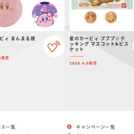
ビィ まんまる焼
星のカービィ プププ☆ク
ッキング マスコット&ビス
ケット
発売
1
発売
2026.4.6
ース一覧
キャンペーン一覧