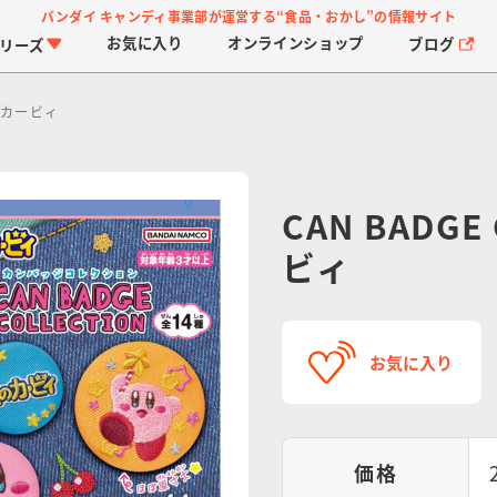
バンダイ キャンディ事業部が運営する
“食品・おかし”の情報サイト
お気に入り
オンライン
ショップ
ブログ
リーズ
星のカービィ
CAN BADGE
ビィ
PROJECT R.E.D.・ス
つりグミ
プリキュアシリーズ
チョコサプ
ガ
に
ーパー戦隊シリーズ
ス
お気に入り
価格