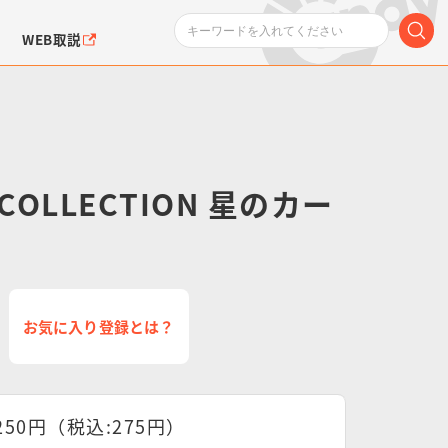
WEB取説
 COLLECTION 星のカー
ンダムシリーズ
ふぉるめーしょん＆
ポケットモンスター
SMPシリーズ
ドラゴン
ポケモン
クエアシール
お気に入り登録とは？
250円（税込:275円）