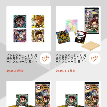
にふぉるめーしょん 鬼
にふぉるめーしょん 鬼
滅の刃ディフォルメシ
滅の刃ディフォルメシ
ールウエハース 其ノ十
ールウエハース 其ノ十
六
五
発売
発売
2026.11
2026.8.3