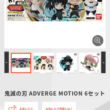
仮面ライダーシリー
キャラパキ
にふぉるめーしょん
ガンダムシリーズ
ポケモンスケールワ
アンパンマン
たまご
ま
ズ
＆スクエアシール
ールド
PROJECT R.E.D.・
つりグミ
ポケットモンスター
SMPシリーズ
サンリオキャラクタ
キャラデコ
わ
スーパー戦隊シリー
ーズ
ズ
鬼滅の刃 ADVERGE MOTION 6セット
お気に入り
お気に入り登録とは？