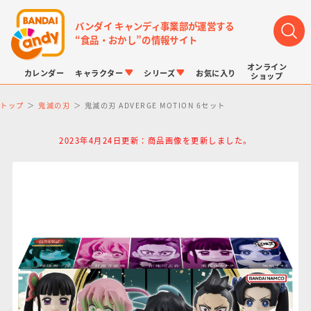
バンダイ キャンディ事業部が運営する
“食品・おかし”の情報サイト
オンライン
カレンダー
キャラクター
シリーズ
お気に入り
ショップ
トップ
鬼滅の刃
鬼滅の刃 ADVERGE MOTION 6セット
2023年4月24日更新：商品画像を更新しました。
LINK TRAVELERS
チョコボックス
プリキュアシリーズ
チョコサプ
ドラゴンボール
ポケモンキッズ