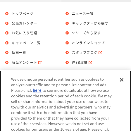
トップページ
ニュース一覧
発売カレンダー
キャラクターから探す
お気に入り管理
シリーズから探す
キャンペーン一覧
オンラインショップ
動画一覧
スタッフブログ
商品アンケート
WEB取説
We use unique personal identifier such as cookies to
お問い合わせ
個人情報保護方針
analyze our traffic and to personalize content and ads.
Please click
here
to see more details about how we use
利用規約
cookies and the retention period of each cookie. We may
sell or share information about your use of our website
Do Not Sell or Share My Personal
to/with our analytics and advertising partners, who may
Information
combine it with other information that you have
provided to them or that they have collected from your
アレルギー情報
use of their services. However, we do not set and use
cookies for our users under 16 years of age. Please click