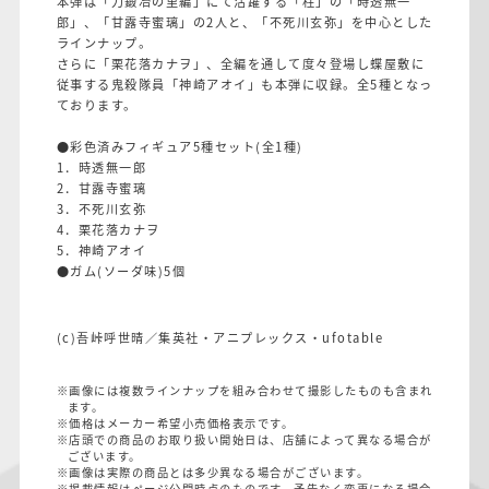
本弾は「刀鍛冶の里編」にて活躍する「柱」の「時透無一
郎」、「甘露寺蜜璃」の2人と、「不死川玄弥」を中心とした
ラインナップ。
さらに「栗花落カナヲ」、全編を通して度々登場し蝶屋敷に
従事する鬼殺隊員「神崎アオイ」も本弾に収録。全5種となっ
ております。
●彩色済みフィギュア5種セット(全1種)
1．時透無一郎
2．甘露寺蜜璃
3．不死川玄弥
4．栗花落カナヲ
5．神崎アオイ
●ガム(ソーダ味)5個
(c)吾峠呼世晴／集英社・アニプレックス・ufotable
※画像には複数ラインナップを組み合わせて撮影したものも含まれ
ます。
※価格はメーカー希望小売価格表示です。
※店頭での商品のお取り扱い開始日は、店舗によって異なる場合が
ございます。
※画像は実際の商品とは多少異なる場合がございます。
※掲載情報はページ公開時点のものです。予告なく変更になる場合