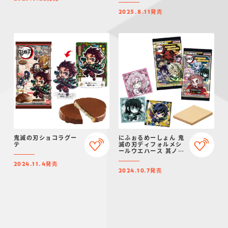
発売
2025.8.11
鬼滅の刃ショコラグー
にふぉるめーしょん 鬼
テ
滅の刃ディフォルメシ
ールウエハース 其ノ十
二
発売
2024.11.4
発売
2024.10.7