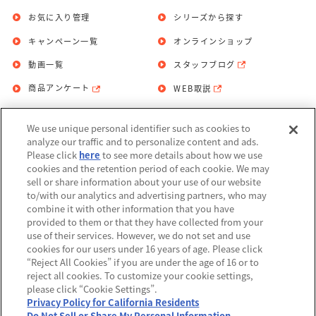
お気に入り管理
シリーズから探す
キャンペーン一覧
オンラインショップ
動画一覧
スタッフブログ
商品アンケート
WEB取説
We use unique personal identifier such as cookies to
お問い合わせ
個人情報保護方針
analyze our traffic and to personalize content and ads.
Please click
here
to see more details about how we use
利用規約
cookies and the retention period of each cookie. We may
sell or share information about your use of our website
Do Not Sell or Share My Personal
to/with our analytics and advertising partners, who may
Information
combine it with other information that you have
provided to them or that they have collected from your
アレルギー情報
use of their services. However, we do not set and use
cookies for our users under 16 years of age. Please click
“Reject All Cookies” if you are under the age of 16 or to
reject all cookies. To customize your cookie settings,
please click “Cookie Settings”.
Privacy Policy for California Residents
©BANDAI
Do Not Sell or Share My Personal Information