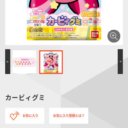
仮面ライダーシリー
キャラパキ
にふぉるめーしょん
ガンダムシリーズ
ポケモンスケールワ
アンパンマン
たまご
ま
ズ
＆スクエアシール
ールド
PROJECT R.E.D.・
つりグミ
ポケットモンスター
SMPシリーズ
サンリオキャラクタ
キャラデコ
わ
スーパー戦隊シリー
ーズ
ズ
カービィグミ
お気に入り
お気に入り登録とは？