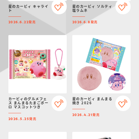
星のカービィ キャライ
星のカービィ ソルティ
ト
塩ラムネ
発売
発売
2026.6.22
2026.6.8
カービィのグルメフェ
星のカービィ まんまる
ス まんまるたまごボー
焼き 2026
ロ マスコットつき
発売
2026.4.21
発売
2026.5.25