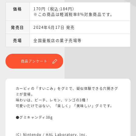
価格
170円（税込:184円）
※この商品は軽減税率8%対象商品です。
発売日
2024年6月17日 発売
売場
全国量販店の菓子売場等
商品アンケート
カービィの「すいこみ」をグミで、疑似体験できる穴開きグ
ミが登場。
味わいは、ピーチ、レモン、リンゴの3種！
可愛いだけではない、「楽しく」「美味しい」グミです。
●グミキャンディ38g
(C) Nintendo / HAL Laboratory, Inc.