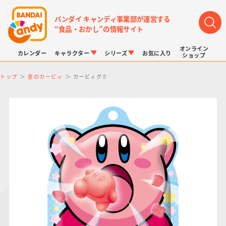
バンダイ キャンディ事業部が運営する
“食品・おかし”の情報サイト
オンライン
カレンダー
キャラクター
シリーズ
お気に入り
ショップ
トップ
星のカービィ
カービィグミ
LINK TRAVELERS
チョコボックス
プリキュアシリーズ
チョコサプ
ドラゴンボール
ポケモンキッズ