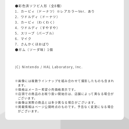
●彩色済ソフビ人形（全8種）
1．カービィ（ドーナツ）※レアカラーVer．あり
2．ワドルディ（ドーナツ）
3．カービィ（わくわく）
4．ワドルディ（すやすや）
5．スリープ（パープル）
6．マイク
7．さんかくほおばり
●ガム（ソーダ味）1個
(C) Nintendo / HAL Laboratory, Inc.
※画像には複数ラインナップを組み合わせて撮影したものも含まれ
ます。
※価格はメーカー希望小売価格表示です。
※店頭での商品のお取り扱い開始日は、店舗によって異なる場合が
ございます。
※画像は実際の商品とは多少異なる場合がございます。
※掲載情報はページ公開時点のものです。予告なく変更になる場合
がございます。