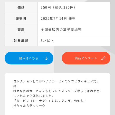
価格
350円（税込:385円）
発売日
2025年7月14日 発売
売場
全国量販店の菓子売場等
対象年齢
3才以上
購入はこちら
商品アンケート
コレクションしてかわいいカービィのソフビフィギュア第5
弾！
様々な姿のカービィたちをフレンズシリーズならではのやさ
しい色味で立体化しました。
「カービィ（ドーナツ）」にはレアカラーVer.も！
当たったらラッキー☆