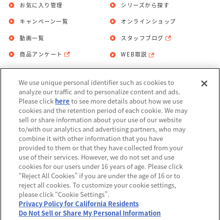
お気に入り管理
シリーズから探す
キャンペーン一覧
オンラインショップ
動画一覧
スタッフブログ
商品アンケート
WEB取説
We use unique personal identifier such as cookies to
お問い合わせ
個人情報保護方針
analyze our traffic and to personalize content and ads.
Please click
here
to see more details about how we use
利用規約
cookies and the retention period of each cookie. We may
sell or share information about your use of our website
Do Not Sell or Share My Personal
to/with our analytics and advertising partners, who may
Information
combine it with other information that you have
provided to them or that they have collected from your
アレルギー情報
use of their services. However, we do not set and use
cookies for our users under 16 years of age. Please click
“Reject All Cookies” if you are under the age of 16 or to
reject all cookies. To customize your cookie settings,
please click “Cookie Settings”.
Privacy Policy for California Residents
©BANDAI
Do Not Sell or Share My Personal Information