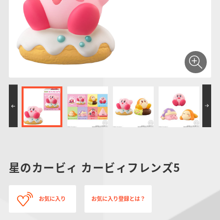
仮面ライダーシリー
キャラパキ
にふぉるめーしょん
ガンダムシリーズ
ポケモンスケールワ
アンパンマン
たまご
ま
ズ
＆スクエアシール
ールド
PROJECT R.E.D.・
つりグミ
ポケットモンスター
SMPシリーズ
サンリオキャラクタ
キャラデコ
わ
スーパー戦隊シリー
ーズ
ズ
星のカービィ カービィフレンズ5
お気に入り
お気に入り登録とは？