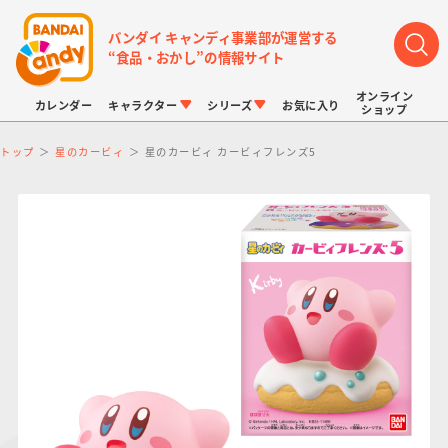
バンダイ キャンディ事業部が運営する
“食品・おかし”の情報サイト
オンライン
カレンダー
キャラクター
シリーズ
お気に入り
ショップ
トップ
星のカービィ
星のカービィ カービィフレンズ5
LINK TRAVELERS
チョコボックス
プリキュアシリーズ
チョコサプ
ドラゴンボール
ポケモンキッズ