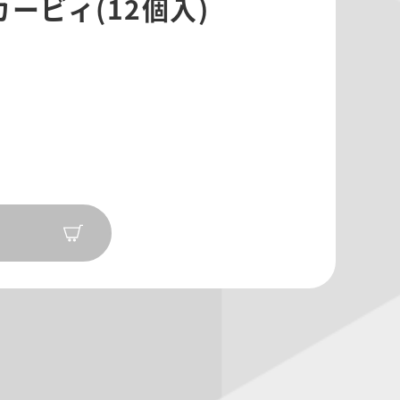
ービィ(12個入)