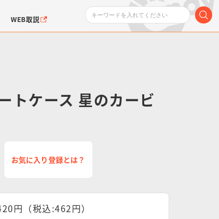
WEB取説
ートケース 星のカービ
ンダムシリーズ
ふぉるめーしょん＆
ポケットモンスター
SMPシリーズ
ドラゴン
ポケモン
クエアシール
お気に入り登録とは？
420円（税込:462円）