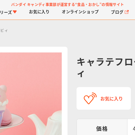
バンダイ キャンディ事業部が運営する
“食品・おかし”の情報サイト
お気に入り
オンライン
ショップ
ブログ
リーズ
ービィ
キャラテフロ
ィ
PROJECT R.E.D.・ス
つりグミ
プリキュアシリーズ
チョコサプ
ガ
に
ーパー戦隊シリーズ
ス
お気に入り
価格