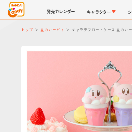
発売
カレンダー
キャラクター
シ
トップ
星のカービィ
キャラテフロートケース 星のカ
LINK TRAVELERS
チョコボックス
仮面ライダーシリーズ
キャラパキ