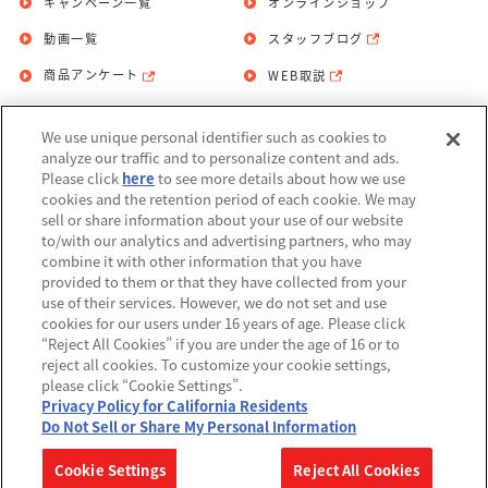
キャンペーン一覧
オンラインショップ
動画一覧
スタッフブログ
商品アンケート
WEB取説
We use unique personal identifier such as cookies to
お問い合わせ
個人情報保護方針
analyze our traffic and to personalize content and ads.
Please click
here
to see more details about how we use
利用規約
cookies and the retention period of each cookie. We may
sell or share information about your use of our website
Do Not Sell or Share My Personal
to/with our analytics and advertising partners, who may
Information
combine it with other information that you have
provided to them or that they have collected from your
アレルギー情報
use of their services. However, we do not set and use
cookies for our users under 16 years of age. Please click
“Reject All Cookies” if you are under the age of 16 or to
reject all cookies. To customize your cookie settings,
please click “Cookie Settings”.
Privacy Policy for California Residents
©BANDAI
Do Not Sell or Share My Personal Information
▼コピーライト一覧を表示する
Cookie Settings
Reject All Cookies