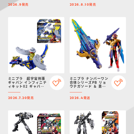
ガホーン
発売
発売
2026.9
2026.8.10
ミニプラ 超宇宙刑事
ミニプラ ナンバーワン
ギャバン インフィニテ
合体シリーズPB リョ
ィキット02 ギャバリ
ウテガソード ＆ 勇動
オンドルネード
テガソードゴジュウウ
ルフ【プレミアムバン
発売
発送
ダイ限定】
2026.7.20
2026.4