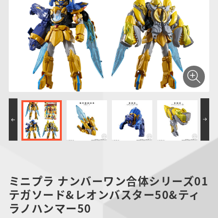
仮面ライダーシリー
キャラパキ
にふぉるめーしょん
ガンダムシリーズ
ポケモンスケールワ
アンパンマン
たまご
ま
ズ
＆スクエアシール
ールド
PROJECT R.E.D.・
つりグミ
ポケットモンスター
SMPシリーズ
サンリオキャラクタ
キャラデコ
わ
スーパー戦隊シリー
ーズ
ズ
ミニプラ ナンバーワン合体シリーズ01
テガソード&レオンバスター50&ティ
ラノハンマー50