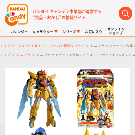
バンダイ キャンディ事業部が運営する
“食品・おかし”の情報サイト
オンライン
カレンダー
キャラクター
シリーズ
お気に入り
ショップ
トップ
PROJECT R.E.D.・スーパー戦隊シリーズ
ミニプラ ナンバーワン合体シ
トップ
ミニプラ
ミニプラ ナンバーワン合体シリーズ01 テガソード&レオンバス
LINK TRAVELERS
チョコボックス
プリキュアシリーズ
チョコサプ
ドラゴンボール
ポケモンキッズ