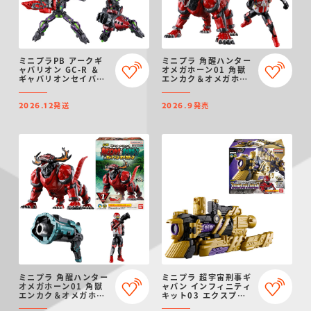
ミニプラPB アークギ
ミニプラ 角醒ハンター
ャバリオン GC-R ＆
オメガホーン01 角獣
ギャバリオンセイバー
エンカク＆オメガホー
(ダークver.) ＆ ギャ
ン＆キャプテン・オメ
バリオンドリル(ダーク
ガホーン セット
発送
発売
ver.)
2026.12
2026.9
ミニプラ 角醒ハンター
ミニプラ 超宇宙刑事ギ
オメガホーン01 角獣
ャバン インフィニティ
エンカク＆オメガホー
キット03 エクスプレ
ン＆キャプテン・オメ
スギャバリオン