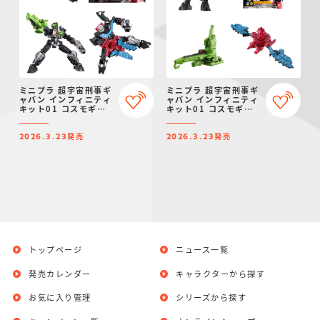
ミニプラ 超宇宙刑事ギ
ミニプラ 超宇宙刑事ギ
ャバン インフィニティ
ャバン インフィニティ
キット01 コスモギャ
キット01 コスモギャ
バリオン GC-R ＆ ギ
バリオン GC-R ＆ ギ
ャバリオンクレーン ＆
ャバリオンクレーン ＆
発売
発売
ギャバリオンレーザー
ギャバリオンレーザー
2026.3.23
2026.3.23
セット
トップページ
ニュース一覧
発売カレンダー
キャラクターから探す
お気に入り管理
シリーズから探す