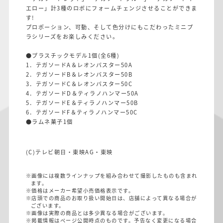
エロー」計3種のロボにフォームチェンジさせることができま
す!
プロポーション、可動、そして色分けにもこだわったミニプ
ラシリーズをお楽しみください。
●プラスチックモデル1個(全6種)
1．テガソードA＆レオンバスター50A
2．テガソードB＆レオンバスター50B
3．テガソードC＆レオンバスター50C
4．テガソードD＆ティラノハンマー50A
5．テガソードE＆ティラノハンマー50B
6．テガソードF＆ティラノハンマー50C
●ラムネ菓子1個
(C)テレビ朝日・東映AG・東映
※画像には複数ラインナップを組み合わせて撮影したものも含まれ
ます。
※価格はメーカー希望小売価格表示です。
※店頭での商品のお取り扱い開始日は、店舗によって異なる場合が
ございます。
※画像は実際の商品とは多少異なる場合がございます。
※掲載情報はページ公開時点のものです。予告なく変更になる場合