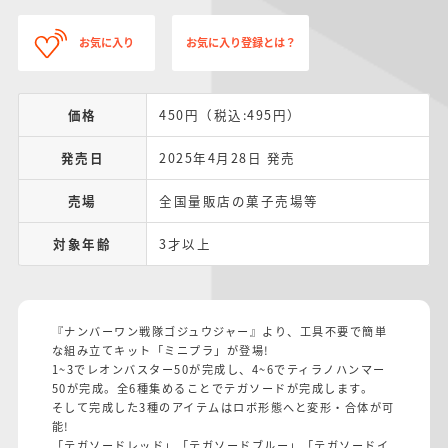
お気に入り
お気に入り登録とは？
価格
450円（税込:495円）
発売日
2025年4月28日 発売
売場
全国量販店の菓子売場等
対象年齢
3才以上
『ナンバーワン戦隊ゴジュウジャー』より、工具不要で簡単
な組み立てキット「ミニプラ」が登場!
1~3でレオンバスター50が完成し、4~6でティラノハンマー
50が完成。全6種集めることでテガソードが完成します。
そして完成した3種のアイテムはロボ形態へと変形・合体が可
能!
「テガソードレッド」「テガソードブルー」「テガソードイ