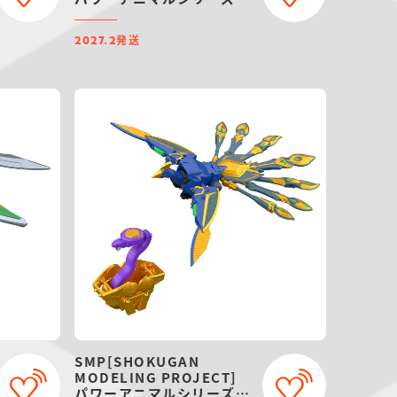
エクストラ ガオワラビー
【プレミアムバンダイ限
発送
定】
2027.2
SMP[SHOKUGAN
MODELING PROJECT]
パワーアニマルシリーズ