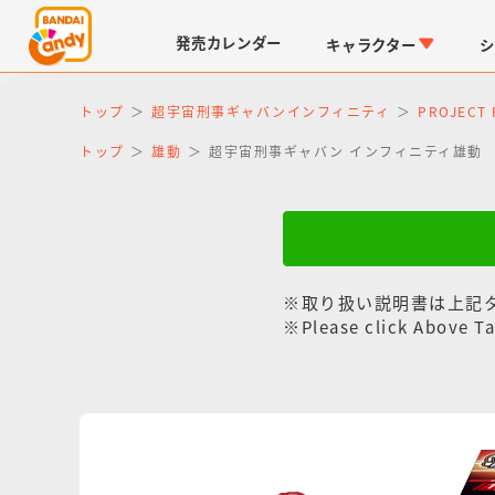
発売
カレンダー
キャラクター
シ
トップ
超宇宙刑事ギャバンインフィニティ
PROJEC
トップ
雄動
超宇宙刑事ギャバン インフィニティ雄動
※取り扱い説明書は上記
LINK TRAVELERS
チョコボックス
仮面ライダーシリーズ
キャラパキ
※Please click Above Ta