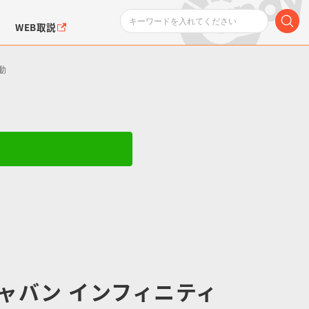
WEB取説
動
ンダムシリーズ
ふぉるめーしょん＆
ポケットモンスター
SMPシリーズ
ドラゴン
ポケモン
クエアシール
ャバン インフィニティ