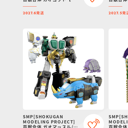
販：2027年6月発送】
ガオエレ
2027年
発送
発
2027.6
2027.5
SMP[SHOKUGAN
SMP[S
MODELING PROJECT]
MODELI
百獣合体 ガオマッスル/ガ
百獣合体