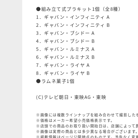
●組み立て式プラキット1個（全8種）
1．ギャバン・インフィニティ A
2．ギャバン・インフィニティ B
3．ギャバン・ブシドー A
4．ギャバン・ブシドー B
5．ギャバン・ルミナス A
6．ギャバン・ルミナス B
7．ギャバン・ライヤ A
8．ギャバン・ライヤ B
●ラムネ菓子1個
(C)テレビ朝日・東映AG・東映
※画像には複数ラインナップを組み合わせて撮影した
※価格はメーカー希望小売価格表示です。
※店頭での商品のお取り扱い開始日は、店舗によって
※画像は実際の商品とは多少異なる場合がございます
※掲載情報はページ公開時点のものです。予告なく変