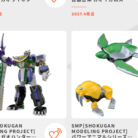
ファント【再販：
【再販：2027年4月発
5月発送】
送】
送
発送
2027.4
HOKUGAN
SMP[SHOKUGAN
NG PROJECT]
MODELING PROJECT]
 ガオハンター
パワーアニマルシリーズ