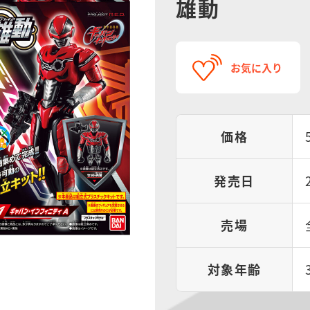
雄動
お気に入り
価格
発売日
売場
対象年齢