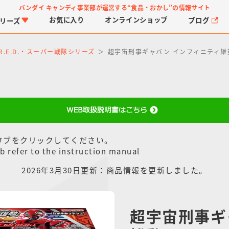
バンダイ キャンディ事業部が運営する
“食品・おかし”の情報サイト
お気に入り
オンライン
ショップ
ブログ
リーズ
T R.E.D.・スーパー戦隊シリーズ
超宇宙刑事ギャバン インフィニティ雄
タブをクリックしてください。
PROJECT R.E.D.・ス
つりグミ
プリキュアシリーズ
チョコサプ
ガ
に
ーパー戦隊シリーズ
ス
b refer to the instruction manual
2026年3月30日更新：商品情報を更新しました。
超宇宙刑事ギ