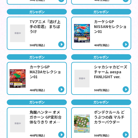
ガシャポン
ガシャポン
TVアニメ『逃げ上
カーケシGP
手の若君』 まちぼ
NISSANセレクショ
うけ
ン01
500円(税込)
400円(税込)
ガシャポン
ガシャポン
カーケシGP
シャカシャカビーズ
MAZDAセレクショ
チャーム aespa
ン01
FANLIGHT ver.
400円(税込)
500円(税込)
ガシャポン
ガシャポン
角醒ハンター オメ
ポンデクルール ど
ガホーン GP変形合
うぶつの森 マルチ
体なりきり オメガ
カラーパウダー
ホーン
400円(税込)
500円(税込)