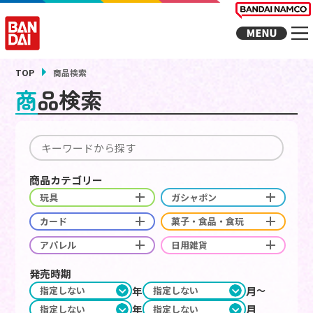
TOP
商品検索
商品検索
商品カテゴリー
玩具
ガシャポン
カード
菓子・食品・食玩
アパレル
日用雑貨
発売時期
年
月
年
月