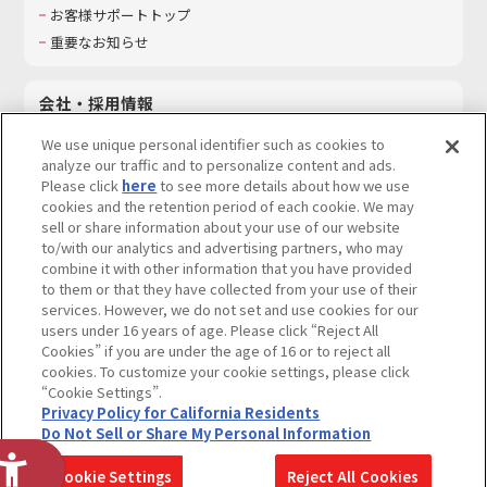
お客様サポートトップ
重要なお知らせ
会社・採用情報
会社情報
We use unique personal identifier such as cookies to
採用情報
analyze our traffic and to personalize content and ads.
Please click
here
to see more details about how we use
サステナビリティ
cookies and the retention period of each cookie. We may
お問い合わせ
sell or share information about your use of our website
to/with our analytics and advertising partners, who may
combine it with other information that you have provided
to them or that they have collected from your use of their
services. However, we do not set and use cookies for our
ウェブサイトご利用条件
ソーシャルメディアポリシー
users under 16 years of age. Please click “Reject All
個人情報及び特定個人情報等の取り扱いに関する保護方針
Cookies” if you are under the age of 16 or to reject all
cookies. To customize your cookie settings, please click
Do Not Sell or Share My Personal Information
著作権・商標について
“Cookie Settings”.
Privacy Policy for California Residents
カスタマーハラスメントに対する基本的な対応方針
Do Not Sell or Share My Personal Information
コピーライト一覧を表示する
Cookie Settings
Reject All Cookies