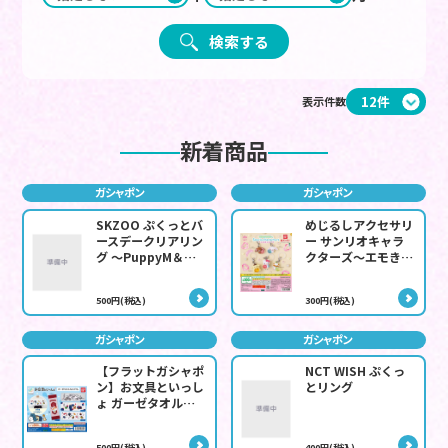
検索する
表示件数
新着商品
ガシャポン
ガシャポン
SKZOO ぷくっとバ
めじるしアクセサリ
ースデークリアリン
ー サンリオキャラ
グ ～PuppyM＆
クターズ～エモきゅ
Wolf Chan＆
ん～2
Leebit～
500円(税込)
300円(税込)
ガシャポン
ガシャポン
【フラットガシャポ
NCT WISH ぷくっ
ン】お文具といっし
とリング
ょ ガーゼタオルな
のです。
500円(税込)
400円(税込)