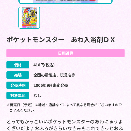
ポケットモンスター あわ入浴剤ＤＸ
日用雑貨
価格
418
円(税込)
売場
全国の量販店、玩具店等
発売時期
2006
年
9
月
未定
発売
対象年齢
なし
※発売日（予定）は地域・店舗などによって異なる場合がございますので
ご了承ください。
とってもかっこいいポケットモンスターのあわにゅうよ
くざいだよ♪おふろがきらいなきみもこれできっとおふ