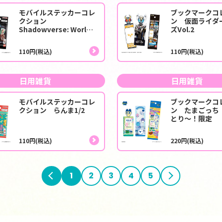
モバイルステッカーコレ
ブックマークコ
クション
ン 仮面ライダ
Shadowverse: Worlds
ズVol.2
Beyond
110円(税込)
110円(税込)
日用雑貨
日用雑貨
モバイルステッカーコレ
ブックマークコ
クション らんま1/2
ン たまごっち
とり～！限定
110円(税込)
220円(税込)
前へ
1
2
3
4
5
次へ