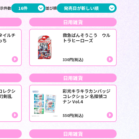
示件数
並び順
日用雑貨
タイルチ
救急ばんそうこう ウル
っち
トラヒーローズ
330円(税込)
日用雑貨
コレクシ
彩光キラキラカンバッジ
！刀剣乱
コレクション 名探偵コ
ナン Vol.4
550円(税込)
日用雑貨