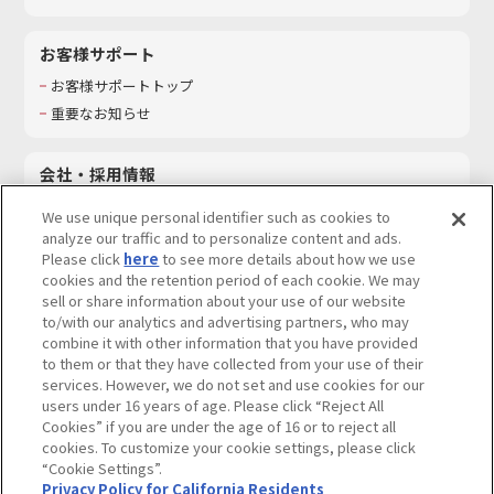
お客様サポート
お客様サポートトップ
重要なお知らせ
会社・採用情報
会社情報
We use unique personal identifier such as cookies to
採用情報
analyze our traffic and to personalize content and ads.
Please click
here
to see more details about how we use
サステナビリティ
cookies and the retention period of each cookie. We may
お問い合わせ
sell or share information about your use of our website
to/with our analytics and advertising partners, who may
combine it with other information that you have provided
to them or that they have collected from your use of their
services. However, we do not set and use cookies for our
ウェブサイトご利用条件
ソーシャルメディアポリシー
users under 16 years of age. Please click “Reject All
個人情報及び特定個人情報等の取り扱いに関する保護方針
Cookies” if you are under the age of 16 or to reject all
cookies. To customize your cookie settings, please click
Do Not Sell or Share My Personal Information
著作権・商標について
“Cookie Settings”.
Privacy Policy for California Residents
カスタマーハラスメントに対する基本的な対応方針