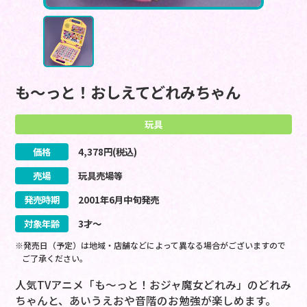
も～っと！おしえてどれみちゃん
玩具
価格
4,378
円(税込)
売場
玩具売場等
発売時期
2001
年
6
月
中旬
発売
対象年齢
3才～
※発売日（予定）は地域・店舗などによって異なる場合がございますので
ご了承ください。
人気TVアニメ「も～っと！おジャ魔女どれみ」のどれみ
ちゃんと、あいうえおや音階のお勉強が楽しめます。