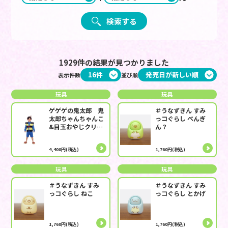
検索する
1929件の結果が見つかりました
表示件数
並び順
玩具
玩具
ゲゲゲの鬼太郎 鬼
＃うなずきん すみ
太郎ちゃんちゃんこ
っコぐらし ぺんぎ
&目玉おやじクリッ
ん？
プセット
4,400円(税込)
1,760円(税込)
玩具
玩具
＃うなずきん すみ
＃うなずきん すみ
っコぐらし ねこ
っコぐらし とかげ
1,760円(税込)
1,760円(税込)