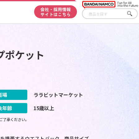
会社・採用情報
サイトはこちら
さが
す
プポケット
売場
ララビットマーケット
象年齢
15歳以上
ご了承ください。
を携帯するウエストバック。商品サイズ