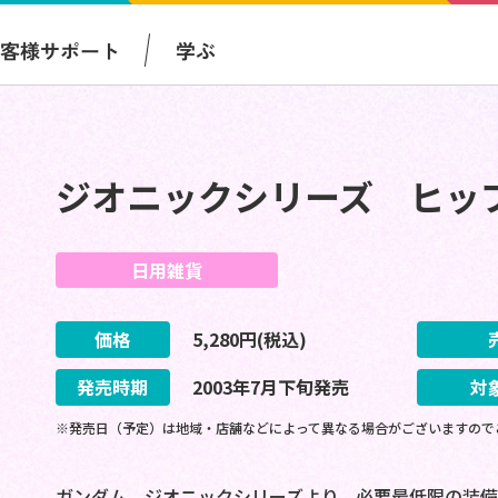
お客様サポート
学ぶ
ジオニックシリーズ ヒッ
日用雑貨
価格
5,280
円(税込)
発売時期
2003
年
7
月
下旬
発売
対
※発売日（予定）は地域・店舗などによって異なる場合がございますので
ガンダム ジオニックシリーズより、必要最低限の装備