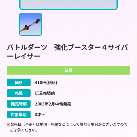
バトルダーツ 強化ブースター４サイバ
ーレイザー
玩具
価格
418
円(税込)
売場
玩具売場他
発売時期
2003
年
2
月
中旬
発売
対象年齢
8才～
※発売日（予定）は地域・店舗などによって異なる場合がございますので
ご了承ください。