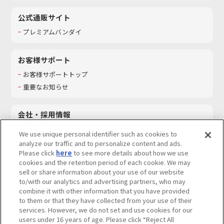
公式通販サイト
プレミアムバンダイ
お客様サポート
お客様サポートトップ
重要なお知らせ
会社・採用情報
会社情報
We use unique personal identifier such as cookies to
採用情報
analyze our traffic and to personalize content and ads.
Please click
here
to see more details about how we use
サステナビリティ
cookies and the retention period of each cookie. We may
お問い合わせ
sell or share information about your use of our website
to/with our analytics and advertising partners, who may
combine it with other information that you have provided
to them or that they have collected from your use of their
services. However, we do not set and use cookies for our
ウェブサイトご利用条件
ソーシャルメディアポリシー
users under 16 years of age. Please click “Reject All