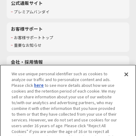
公式通販サイト
プレミアムバンダイ
お客様サポート
お客様サポートトップ
重要なお知らせ
会社・採用情報
会社情報
We use unique personal identifier such as cookies to
採用情報
analyze our traffic and to personalize content and ads.
Please click
here
to see more details about how we use
サステナビリティ
cookies and the retention period of each cookie. We may
お問い合わせ
sell or share information about your use of our website
to/with our analytics and advertising partners, who may
combine it with other information that you have provided
to them or that they have collected from your use of their
services. However, we do not set and use cookies for our
ウェブサイトご利用条件
ソーシャルメディアポリシー
users under 16 years of age. Please click “Reject All
個人情報及び特定個人情報等の取り扱いに関する保護方針
Cookies” if you are under the age of 16 or to reject all