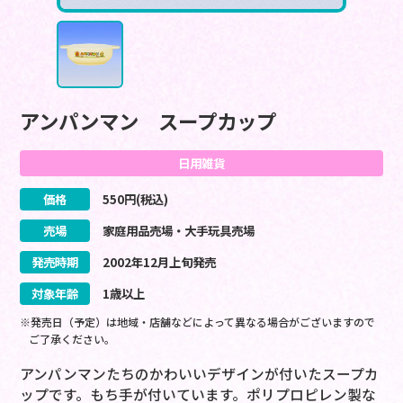
アンパンマン スープカップ
日用雑貨
価格
550
円(税込)
売場
家庭用品売場・大手玩具売場
発売時期
2002
年
12
月
上旬
発売
対象年齢
1歳以上
※発売日（予定）は地域・店舗などによって異なる場合がございますので
ご了承ください。
アンパンマンたちのかわいいデザインが付いたスープカ
ップです。もち手が付いています。ポリプロピレン製な