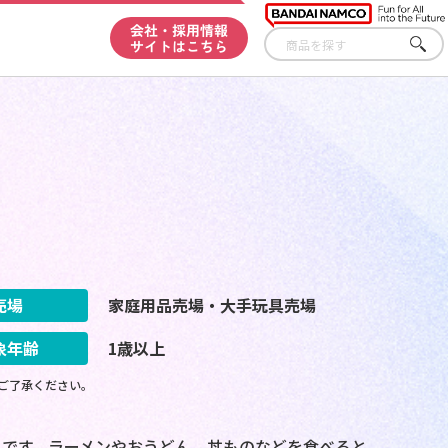
会社・採用情報
サイトはこちら
さが
す
売場
家庭用品売場・大手玩具売場
象年齢
1歳以上
ご了承ください。
です。ラーメンやおうどん、丼ものなどを食べると