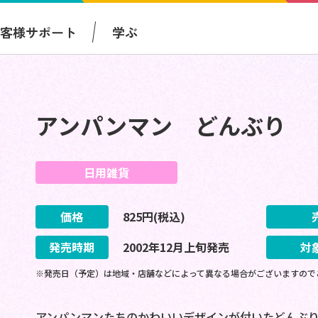
お客様サポート
学ぶ
アンパンマン どんぶり
日用雑貨
価格
825
円(税込)
発売時期
2002
年
12
月
上旬
発売
対
※発売日（予定）は地域・店舗などによって異なる場合がございますので
アンパンマンたちのかわいいデザインが付いたどんぶり