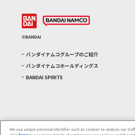
©BANDAI
バンダイナムコグループのご紹介
バンダイナムコホールディングス
BANDAI SPIRITS
We use unique personal identifier such as cookies to analyze our traf
click
here
to see more details about how we use cookies and the rete