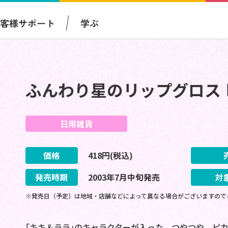
お客様サポート
学ぶ
ふんわり星のリップグロス 
日用雑貨
価格
418
円(税込)
発売時期
2003
年
7
月
中旬
発売
対
※発売日（予定）は地域・店舗などによって異なる場合がございますので
｢キキ＆ララ｣のキャラクターが入った、つやつや、ピ