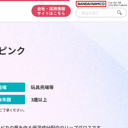
会社・採用情報
サイトはこちら
さが
す
ピンク
売場
玩具売場等
象年齢
3歳以上
ご了承ください。
カピカの唇を作る保湿成分配合のリップグロスです。