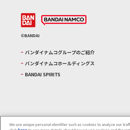
©BANDAI
バンダイナムコグループのご紹介
バンダイナムコホールディングス
BANDAI SPIRITS
We use unique personal identifier such as cookies to analyze our traf
click
here
to see more details about how we use cookies and the rete