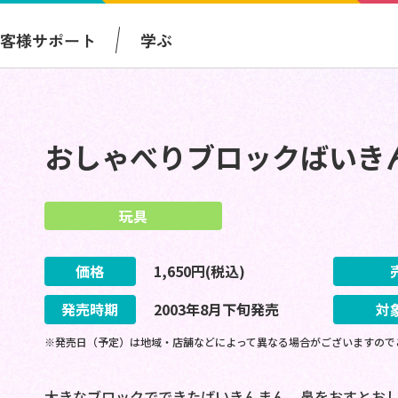
お客様サポート
学ぶ
おしゃべりブロックばいき
玩具
価格
1,650
円(税込)
発売時期
2003
年
8
月
下旬
発売
対
※発売日（予定）は地域・店舗などによって異なる場合がございますので
大きなブロックでできたばいきんまん、鼻をおすとおし