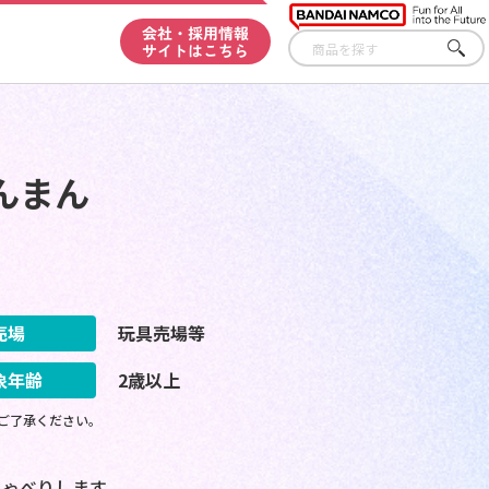
会社・採用情報
サイトはこちら
さが
す
んまん
売場
玩具売場等
象年齢
2歳以上
ご了承ください。
ゃべりします。