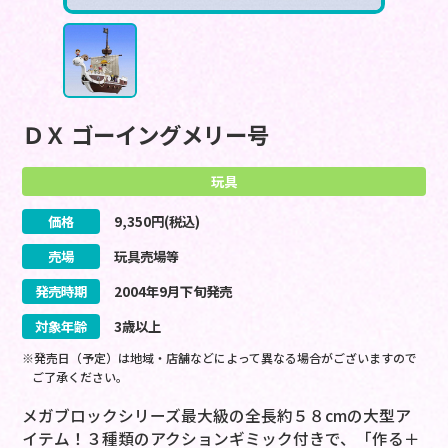
ＤＸ ゴーイングメリー号
玩具
価格
9,350
円(税込)
売場
玩具売場等
発売時期
2004
年
9
月
下旬
発売
対象年齢
3歳以上
※発売日（予定）は地域・店舗などによって異なる場合がございますので
ご了承ください。
メガブロックシリーズ最大級の全長約５８cmの大型ア
イテム！３種類のアクションギミック付きで、「作る＋