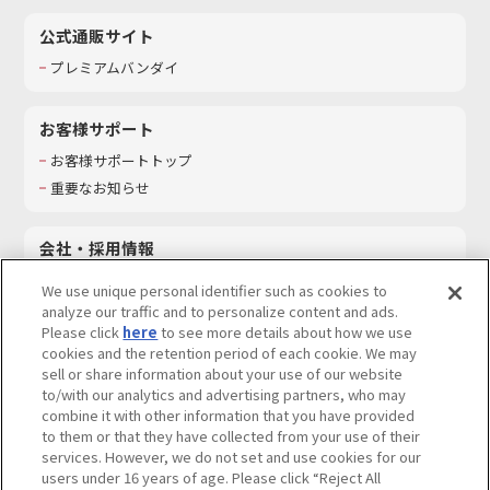
公式通販サイト
プレミアムバンダイ
お客様サポート
お客様サポートトップ
重要なお知らせ
会社・採用情報
会社情報
We use unique personal identifier such as cookies to
採用情報
analyze our traffic and to personalize content and ads.
Please click
here
to see more details about how we use
サステナビリティ
cookies and the retention period of each cookie. We may
お問い合わせ
sell or share information about your use of our website
to/with our analytics and advertising partners, who may
combine it with other information that you have provided
to them or that they have collected from your use of their
services. However, we do not set and use cookies for our
ウェブサイトご利用条件
ソーシャルメディアポリシー
users under 16 years of age. Please click “Reject All