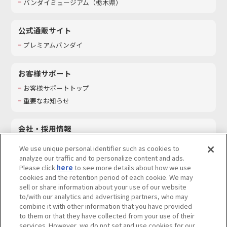
バンダイミュージアム（栃木県）
公式通販サイト
プレミアムバンダイ
お客様サポート
お客様サポートトップ
重要なお知らせ
会社・採用情報
会社情報
We use unique personal identifier such as cookies to
採用情報
analyze our traffic and to personalize content and ads.
Please click
here
to see more details about how we use
サステナビリティ
cookies and the retention period of each cookie. We may
お問い合わせ
sell or share information about your use of our website
to/with our analytics and advertising partners, who may
combine it with other information that you have provided
to them or that they have collected from your use of their
services. However, we do not set and use cookies for our
ウェブサイトご利用条件
ソーシャルメディアポリシー