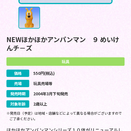
NEWほかほかアンパンマン ９ めいけ
んチ－ズ
玩具
価格
550
円(税込)
売場
玩具売場等
発売時期
2004
年
3
月
下旬
発売
対象年齢
2歳以上
※発売日（予定）は地域・店舗などによって異なる場合がございますので
ご了承ください。
ほかほかアンパンマンシリーズ１０体がリニューアルし