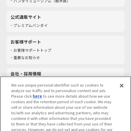
バンダイミュージアム（栃木県）
公式通販サイト
プレミアムバンダイ
お客様サポート
お客様サポートトップ
重要なお知らせ
会社・採用情報
会社情報
We use unique personal identifier such as cookies to
採用情報
analyze our traffic and to personalize content and ads.
Please click
here
to see more details about how we use
サステナビリティ
cookies and the retention period of each cookie. We may
お問い合わせ
sell or share information about your use of our website
to/with our analytics and advertising partners, who may
combine it with other information that you have provided
to them or that they have collected from your use of their
services. However, we do not set and use cookies for our
ウェブサイトご利用条件
ソーシャルメディアポリシー