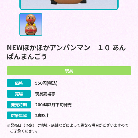
NEWほかほかアンパンマン １０ あん
ぱんまんごう
玩具
価格
550
円(税込)
売場
玩具売場等
発売時期
2004
年
3
月
下旬
発売
対象年齢
2歳以上
※発売日（予定）は地域・店舗などによって異なる場合がございますので
ご了承ください。