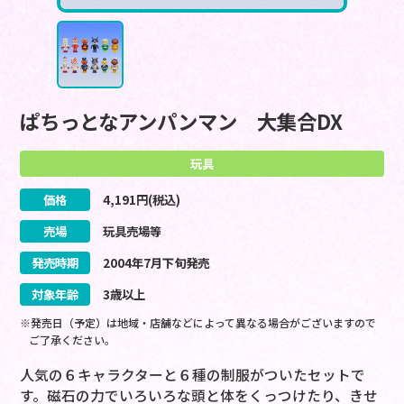
ぱちっとなアンパンマン 大集合DX
玩具
価格
4,191
円(税込)
売場
玩具売場等
発売時期
2004
年
7
月
下旬
発売
対象年齢
3歳以上
※発売日（予定）は地域・店舗などによって異なる場合がございますので
ご了承ください。
人気の６キャラクターと６種の制服がついたセットで
す。磁石の力でいろいろな頭と体をくっつけたり、きせ