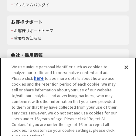
プレミアムバンダイ
お客様サポート
お客様サポートトップ
重要なお知らせ
会社・採用情報
会社情報
We use unique personal identifier such as cookies to
採用情報
analyze our traffic and to personalize content and ads.
Please click
here
to see more details about how we use
サステナビリティ
cookies and the retention period of each cookie. We may
お問い合わせ
sell or share information about your use of our website
to/with our analytics and advertising partners, who may
combine it with other information that you have provided
to them or that they have collected from your use of their
services. However, we do not set and use cookies for our
ウェブサイトご利用条件
ソーシャルメディアポリシー
users under 16 years of age. Please click “Reject All
個人情報及び特定個人情報等の取り扱いに関する保護方針
Cookies” if you are under the age of 16 or to reject all
cookies. To customize your cookie settings, please click
Do Not Sell or Share My Personal Information
著作権・商標について
“Cookie Settings”.