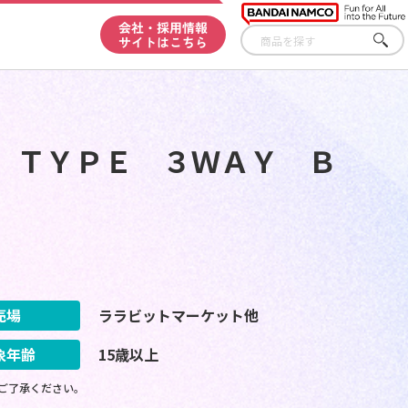
会社・採用情報
サイトはこちら
さが
す
 ＴＹＰＥ ３ＷＡＹ Ｂ
売場
ララビットマーケット他
象年齢
15歳以上
ご了承ください。