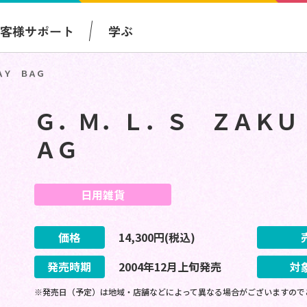
お客様サポート
学ぶ
ＡＹ ＢＡＧ
Ｇ．Ｍ．Ｌ．Ｓ ＺＡＫＵ
ＡＧ
日用雑貨
価格
14,300
円(税込)
発売時期
2004
年
12
月
上旬
発売
対
※発売日（予定）は地域・店舗などによって異なる場合がございますので