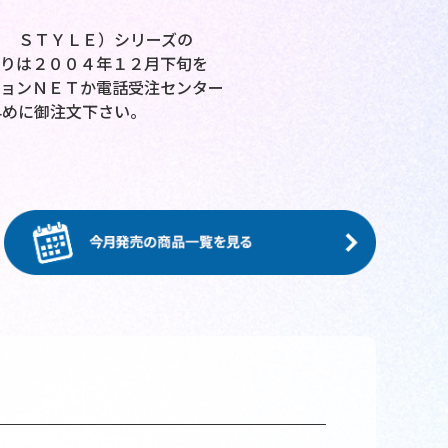
Ｅ ＳＴＹＬＥ）シリーズの
切りは２００４年１２月下旬を
ションＮＥＴか電話受注センター
早めに御注文下さい。