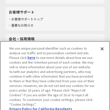
お客様サポート
お客様サポートトップ
重要なお知らせ
会社・採用情報
会社情報
We use unique personal identifier such as cookies to
採用情報
analyze our traffic and to personalize content and ads.
Please click
here
to see more details about how we use
サステナビリティ
cookies and the retention period of each cookie. We may
お問い合わせ
sell or share information about your use of our website
to/with our analytics and advertising partners, who may
combine it with other information that you have provided
to them or that they have collected from your use of their
services. However, we do not set and use cookies for our
ウェブサイトご利用条件
ソーシャルメディアポリシー
users under 16 years of age. Please click “Reject All
個人情報及び特定個人情報等の取り扱いに関する保護方針
Cookies” if you are under the age of 16 or to reject all
cookies. To customize your cookie settings, please click
Do Not Sell or Share My Personal Information
著作権・商標について
“Cookie Settings”.
Privacy Policy for California Residents
カスタマーハラスメントに対する基本的な対応方針