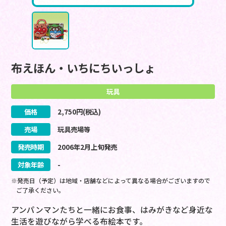
布えほん・いちにちいっしょ
玩具
価格
2,750
円(税込)
売場
玩具売場等
発売時期
2006
年
2
月
上旬
発売
対象年齢
-
※発売日（予定）は地域・店舗などによって異なる場合がございますので
ご了承ください。
アンパンマンたちと一緒にお食事、はみがきなど身近な
生活を遊びながら学べる布絵本です。