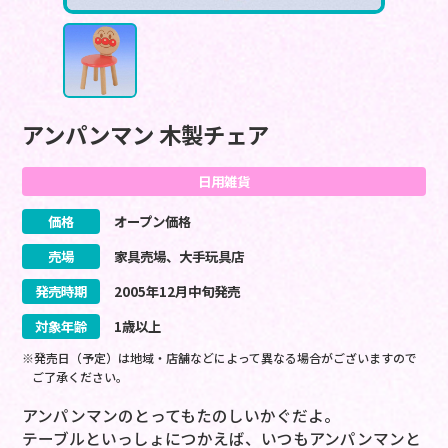
アンパンマン 木製チェア
日用雑貨
価格
オープン価格
売場
家具売場、大手玩具店
発売時期
2005
年
12
月
中旬
発売
対象年齢
1歳以上
※発売日（予定）は地域・店舗などによって異なる場合がございますので
ご了承ください。
アンパンマンのとってもたのしいかぐだよ。
テーブルといっしょにつかえば、いつもアンパンマンと