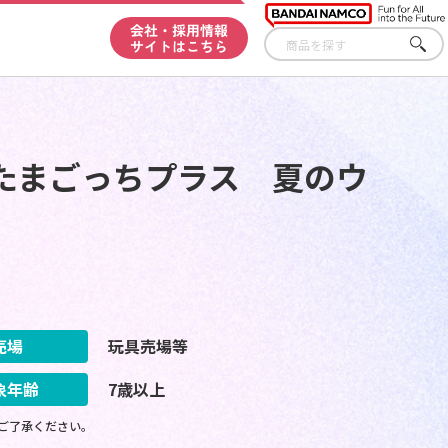
会社・採用情報
サイトはこちら
さが
す
たまごっちプラス 夏のウ
売場
玩具売場等
象年齢
7歳以上
ご了承ください。