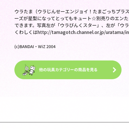
ウラたま（ウラじんせーエンジョイ！たまごっちプラス
ーズが星型になってとってもキュート☆別売りのエンた
できます。写真左が「ウラぴんくスター」、左が「ウラ
くわしくはhttp://tamagotch.channel.or.jp/uratama/in
(c)BANDAI・WiZ 2004