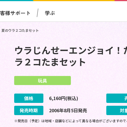
お客様サポート
学ぶ
 夏のウラ２コたまセット
ウラじんせーエンジョイ！
ラ２コたまセット
玩具
価格
6,160
円(税込)
発売時期
2006
年
8
月
5
日
発売
対
※発売日（予定）は地域・店舗などによって異なる場合がございますので