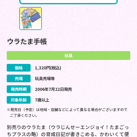
ウラたま手帳
玩具
価格
1,320
円(税込)
売場
玩具売場等
発売時期
2006
年
7
月
22
日
発売
対象年齢
7歳以上
※発売日（予定）は地域・店舗などによって異なる場合がございますので
ご了承ください。
別売りのウラたま（ウラじんせーエンジョイ！たまごっ
ちプラスの略）の育成日記が書きこめる、かわいくて便