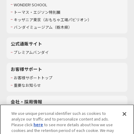
WONDER! SCHOOL
トーマス・エジソン特別展
キッザニア東京（おもちゃ工場パビリオン）​
バンダイミュージアム（栃木県）
公式通販サイト
プレミアムバンダイ
お客様サポート
お客様サポートトップ
重要なお知らせ
会社・採用情報
会社情報
We use unique personal identifier such as cookies to
採用情報
analyze our traffic and to personalize content and ads.
Please click
here
to see more details about how we use
サステナビリティ
cookies and the retention period of each cookie. We may
お問い合わせ