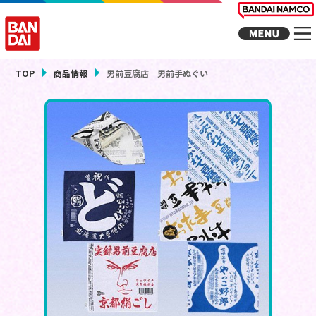
TOP
商品情報
男前豆腐店 男前手ぬぐい