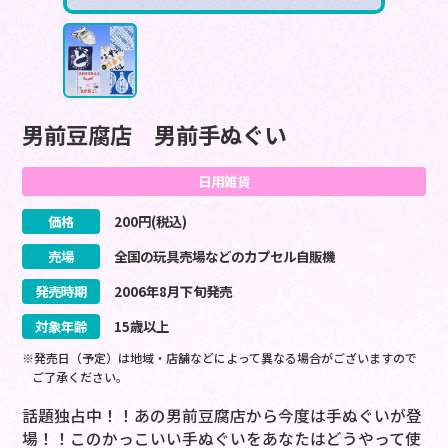
男前豆腐店 男前手ぬぐい
日用雑貨
価格
200
円(税込)
売場
全国の玩具売場などのカプセル自販機
発売時期
2006
年
8
月
下旬
発売
対象年齢
15歳以上
※発売日（予定）は地域・店舗などによって異なる場合がございますので
ご了承ください。
話題独占中！！あの男前豆腐店から今度は手ぬぐいが登
場！！このかっこいい手ぬぐいをあなたはどうやって使