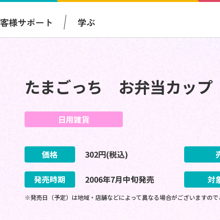
お客様サポート
学ぶ
たまごっち お弁当カップ
日用雑貨
価格
302
円(税込)
発売時期
2006
年
7
月
中旬
発売
対
※発売日（予定）は地域・店舗などによって異なる場合がございますので