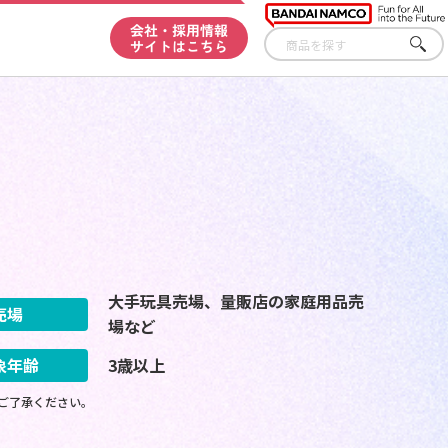
会社・採用情報
サイトはこちら
さが
す
大手玩具売場、量販店の家庭用品売
売場
場など
象年齢
3歳以上
ご了承ください。