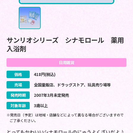
サンリオシリーズ シナモロール 薬用
入浴剤
日用雑貨
価格
418
円(税込)
売場
全国量販店、ドラッグストア、玩具売り場等
発売時期
2007
年
3
月
未定
発売
対象年齢
3歳以上
※発売日（予定）は地域・店舗などによって異なる場合がございますので
ご了承ください。
とってもかわいいシナモロールのにゅうよくざいだよ♪