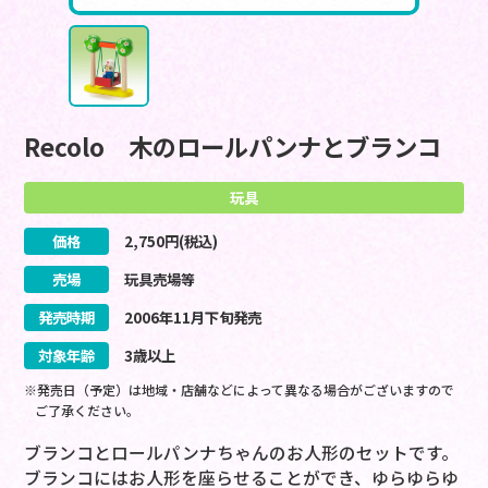
Recolo 木のロールパンナとブランコ
玩具
価格
2,750
円(税込)
売場
玩具売場等
発売時期
2006
年
11
月
下旬
発売
対象年齢
3歳以上
※発売日（予定）は地域・店舗などによって異なる場合がございますので
ご了承ください。
ブランコとロールパンナちゃんのお人形のセットです。
ブランコにはお人形を座らせることができ、ゆらゆらゆ