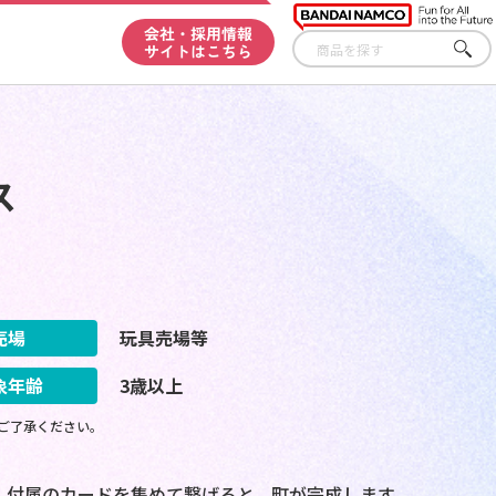
会社・採用情報
サイトはこちら
さが
す
ス
売場
玩具売場等
象年齢
3歳以上
ご了承ください。
。 付属のカードを集めて繋げると、町が完成します。