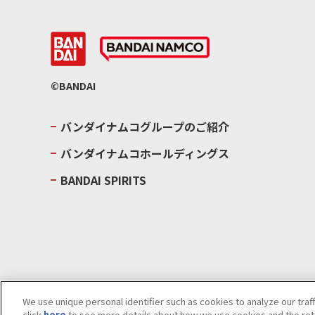
©BANDAI
バンダイナムコグループのご紹介
バンダイナムコホールディングス
BANDAI SPIRITS
We use unique personal identifier such as cookies to analyze our traf
click
here
to see more details about how we use cookies and the rete