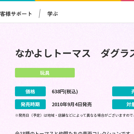
お客様サポート
学ぶ
なかよしトーマス ダグラ
玩具
価格
638
円(税込)
発売時期
2010
年
9
月
4
日
発売
対
※発売日（予定）は地域・店舗などによって異なる場合がございますので
全18種のトーマスと仲間たちの車両コレクションです