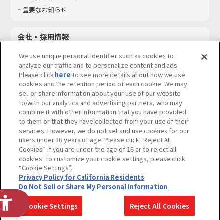
重要なお知らせ
会社・採用情報
会社情報
We use unique personal identifier such as cookies to
採用情報
analyze our traffic and to personalize content and ads.
Please click
here
to see more details about how we use
サステナビリティ
cookies and the retention period of each cookie. We may
お問い合わせ
sell or share information about your use of our website
to/with our analytics and advertising partners, who may
combine it with other information that you have provided
to them or that they have collected from your use of their
services. However, we do not set and use cookies for our
ウェブサイトご利用条件
ソーシャルメディアポリシー
users under 16 years of age. Please click “Reject All
個人情報及び特定個人情報等の取り扱いに関する保護方針
Cookies” if you are under the age of 16 or to reject all
cookies. To customize your cookie settings, please click
Do Not Sell or Share My Personal Information
著作権・商標について
“Cookie Settings”.
Privacy Policy for California Residents
カスタマーハラスメントに対する基本的な対応方針
Do Not Sell or Share My Personal Information
コピーライト一覧を表示する
Cookie Settings
Reject All Cookies