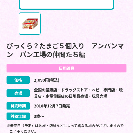
びっくら？たまご５個入り アンパンマ
ン パン工場の仲間たち編
日用雑貨
価格
2,090
円(税込)
全国の量販店・ドラッグストア・ベビー専門店・玩
売場
具店・家電量販店の日用品売場・玩具売場
発売時期
2018
年
12
月
7
日
発売
対象年齢
3歳～
※発売日（予定）は地域・店舗などによって異なる場合がございますので
ご了承ください。