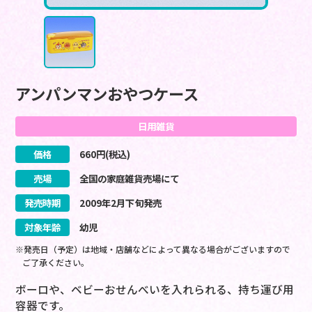
アンパンマンおやつケース
日用雑貨
価格
660
円(税込)
売場
全国の家庭雑貨売場にて
発売時期
2009
年
2
月
下旬
発売
対象年齢
幼児
※発売日（予定）は地域・店舗などによって異なる場合がございますので
ご了承ください。
ボーロや、ベビーおせんべいを入れられる、持ち運び用
容器です。