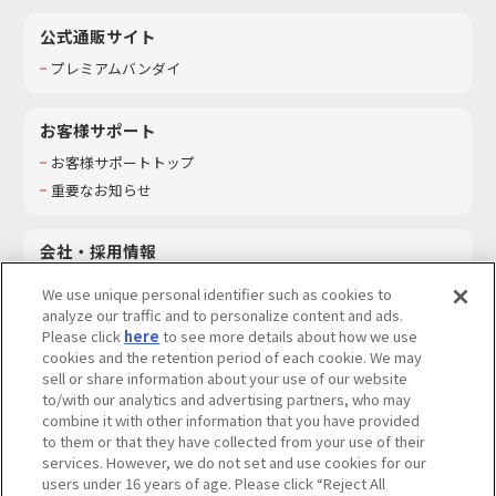
公式通販サイト
プレミアムバンダイ
お客様サポート
お客様サポートトップ
重要なお知らせ
会社・採用情報
会社情報
We use unique personal identifier such as cookies to
採用情報
analyze our traffic and to personalize content and ads.
Please click
here
to see more details about how we use
サステナビリティ
cookies and the retention period of each cookie. We may
お問い合わせ
sell or share information about your use of our website
to/with our analytics and advertising partners, who may
combine it with other information that you have provided
to them or that they have collected from your use of their
services. However, we do not set and use cookies for our
ウェブサイトご利用条件
ソーシャルメディアポリシー
users under 16 years of age. Please click “Reject All