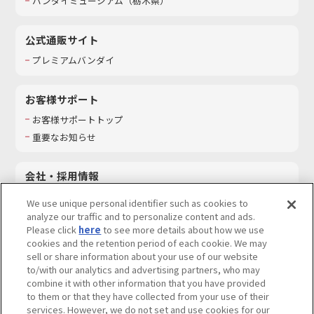
バンダイミュージアム（栃木県）
公式通販サイト
プレミアムバンダイ
お客様サポート
お客様サポートトップ
重要なお知らせ
会社・採用情報
会社情報
We use unique personal identifier such as cookies to
採用情報
analyze our traffic and to personalize content and ads.
Please click
here
to see more details about how we use
サステナビリティ
cookies and the retention period of each cookie. We may
お問い合わせ
sell or share information about your use of our website
to/with our analytics and advertising partners, who may
combine it with other information that you have provided
to them or that they have collected from your use of their
services. However, we do not set and use cookies for our
ウェブサイトご利用条件
ソーシャルメディアポリシー