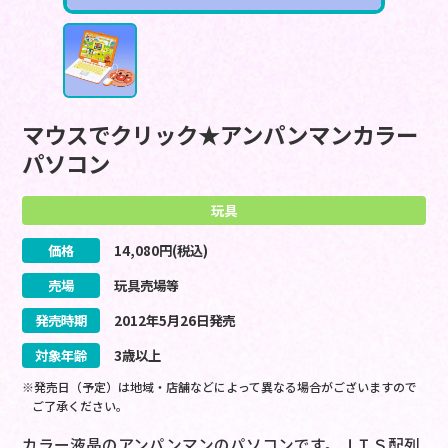
マウスでクリック★アンパンマンカラー
パソコン
玩具
価格
14,080
円(税込)
売場
玩具売場等
発売時期
2012
年
5
月
26
日
発売
対象年齢
3歳以上
※発売日（予定）は地域・店舗などによって異なる場合がございますので
ご了承ください。
カラー液晶のアンパンマンのパソコンです。ＪＩＳ配列