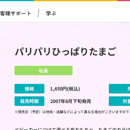
お客様サポート
学ぶ
パリパリひっぱりたまご
玩具
価格
1,650
円(税込)
発売時期
2007
年
6
月
下旬
発売
対
※発売日（予定）は地域・店舗などによって異なる場合がございますので
ベビーカーにつけて遊べる布おもちゃ。たまごのカラ