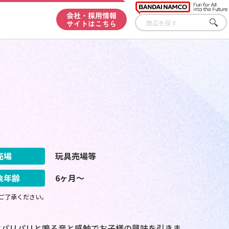
会社・採用情報
サイトはこちら
さが
す
売場
玩具売場等
象年齢
6ヶ月～
ご了承ください。
はパリパリと鳴る音と感触でお子様の興味を引きま