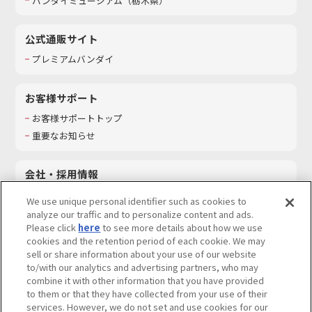
バンダイミュージアム（栃木県）
公式通販サイト
プレミアムバンダイ
お客様サポート
お客様サポートトップ
重要なお知らせ
会社・採用情報
会社情報
We use unique personal identifier such as cookies to
採用情報
analyze our traffic and to personalize content and ads.
Please click
here
to see more details about how we use
サステナビリティ
cookies and the retention period of each cookie. We may
お問い合わせ
sell or share information about your use of our website
to/with our analytics and advertising partners, who may
combine it with other information that you have provided
to them or that they have collected from your use of their
services. However, we do not set and use cookies for our
ウェブサイトご利用条件
ソーシャルメディアポリシー