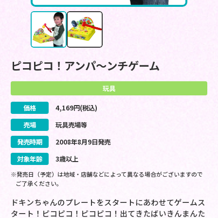
ピコピコ！アンパ～ンチゲーム
玩具
価格
4,169
円(税込)
売場
玩具売場等
発売時期
2008
年
8
月
9
日
発売
対象年齢
3歳以上
※発売日（予定）は地域・店舗などによって異なる場合がございますので
ご了承ください。
ドキンちゃんのプレートをスタートにあわせてゲームス
タート！ピコピコ！ピコピコ！出てきたばいきんまんた