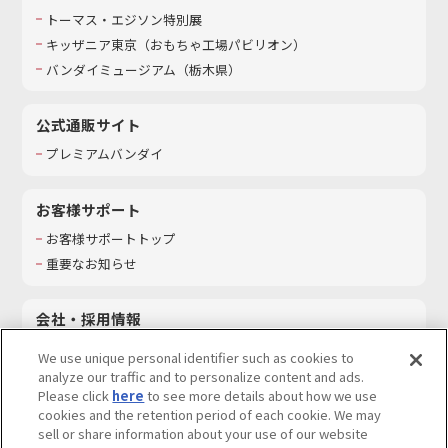
トーマス・エジソン特別展
キッザニア東京（おもちゃ工場パビリオン）​
バンダイミュージアム（栃木県）
公式通販サイト
プレミアムバンダイ
お客様サポート
お客様サポートトップ
重要なお知らせ
会社・採用情報
会社情報
We use unique personal identifier such as cookies to
採用情報
analyze our traffic and to personalize content and ads.
Please click
here
to see more details about how we use
サステナビリティ
cookies and the retention period of each cookie. We may
お問い合わせ
sell or share information about your use of our website