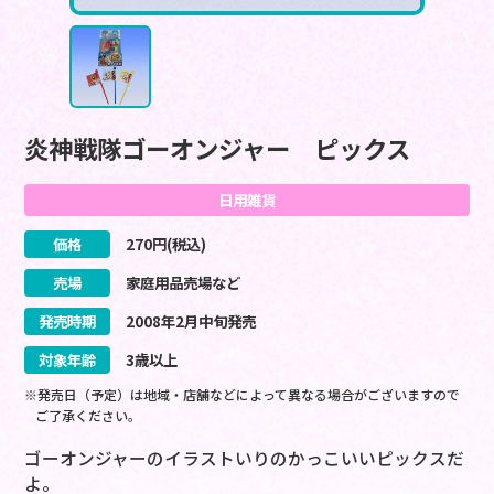
炎神戦隊ゴーオンジャー ピックス
日用雑貨
価格
270
円(税込)
売場
家庭用品売場など
発売時期
2008
年
2
月
中旬
発売
対象年齢
3歳以上
※発売日（予定）は地域・店舗などによって異なる場合がございますので
ご了承ください。
ゴーオンジャーのイラストいりのかっこいいピックスだ
よ。