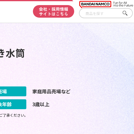
会社・採用情報
サイトはこちら
さが
す
き水筒
売場
家庭用品売場など
象年齢
3歳以上
ご了承ください。
よ。