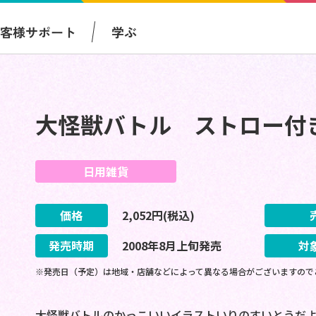
お客様サポート
学ぶ
大怪獣バトル ストロー付
日用雑貨
価格
2,052
円(税込)
発売時期
2008
年
8
月
上旬
発売
対
※発売日（予定）は地域・店舗などによって異なる場合がございますので
大怪獣バトルのかっこいいイラストいりのすいとうだ