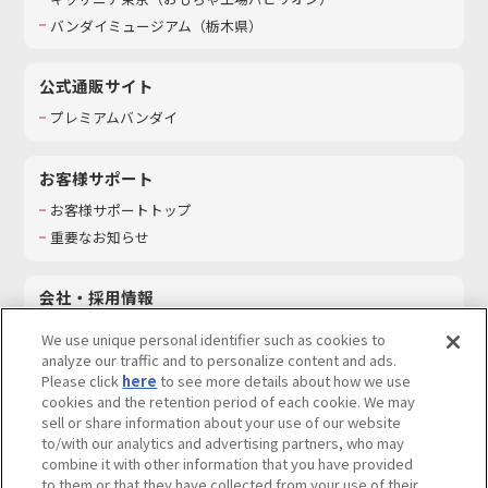
バンダイミュージアム（栃木県）
公式通販サイト
プレミアムバンダイ
お客様サポート
お客様サポートトップ
重要なお知らせ
会社・採用情報
会社情報
We use unique personal identifier such as cookies to
採用情報
analyze our traffic and to personalize content and ads.
Please click
here
to see more details about how we use
サステナビリティ
cookies and the retention period of each cookie. We may
お問い合わせ
sell or share information about your use of our website
to/with our analytics and advertising partners, who may
combine it with other information that you have provided
to them or that they have collected from your use of their