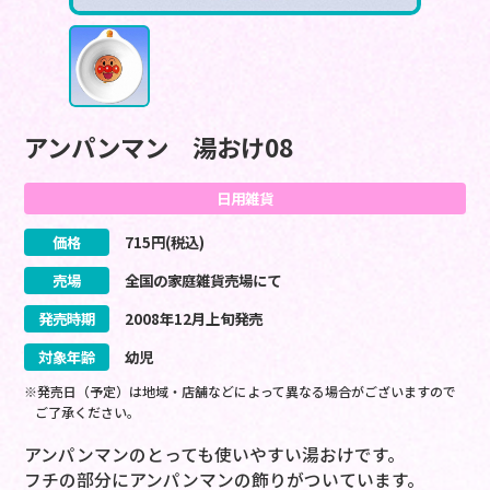
アンパンマン 湯おけ08
日用雑貨
価格
715
円(税込)
売場
全国の家庭雑貨売場にて
発売時期
2008
年
12
月
上旬
発売
対象年齢
幼児
※発売日（予定）は地域・店舗などによって異なる場合がございますので
ご了承ください。
アンパンマンのとっても使いやすい湯おけです。
フチの部分にアンパンマンの飾りがついています。