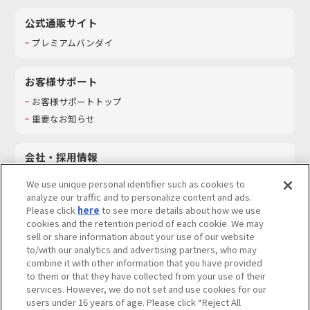
公式通販サイト
プレミアムバンダイ
お客様サポート
お客様サポートトップ
重要なお知らせ
会社・採用情報
会社情報
We use unique personal identifier such as cookies to
採用情報
analyze our traffic and to personalize content and ads.
Please click
here
to see more details about how we use
サステナビリティ
cookies and the retention period of each cookie. We may
お問い合わせ
sell or share information about your use of our website
to/with our analytics and advertising partners, who may
combine it with other information that you have provided
to them or that they have collected from your use of their
services. However, we do not set and use cookies for our
ウェブサイトご利用条件
ソーシャルメディアポリシー
users under 16 years of age. Please click “Reject All