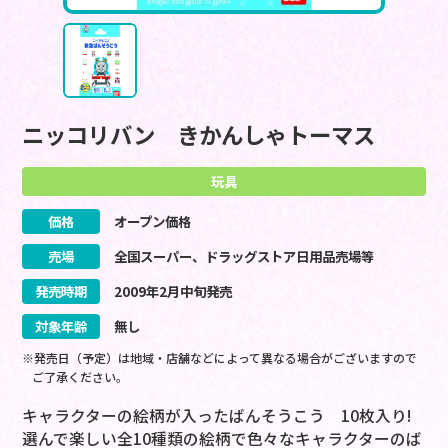
ニッコリバン きかんしゃトーマス
玩具
価格
オープン価格
売場
全国スーパー、ドラッグストア日用品売場等
発売時期
2009
年
2
月
中旬
発売
対象年齢
無し
※発売日（予定）は地域・店舗などによって異なる場合がございますので
ご了承ください。
キャラクターの絵柄が入ったばんそうこう 10枚入り!
選んで楽しい全10種類の絵柄で色々なキャラクターのば