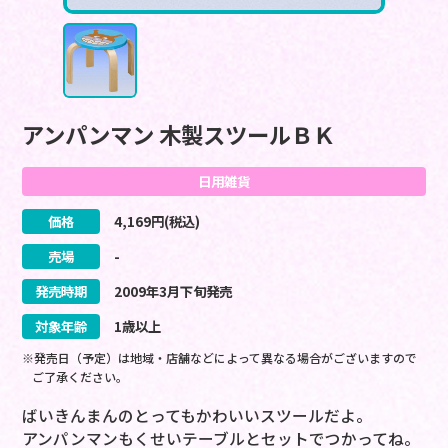
アンパンマン 木製スツールＢＫ
日用雑貨
価格
4,169
円(税込)
売場
-
発売時期
2009
年
3
月
下旬
発売
対象年齢
1歳以上
※発売日（予定）は地域・店舗などによって異なる場合がございますので
ご了承ください。
ばいきんまんのとってもかわいいスツールだよ。
アンパンマンもくせいテーブルとセットでつかってね。