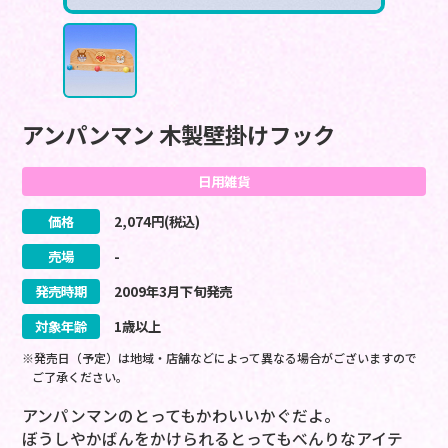
アンパンマン 木製壁掛けフック
日用雑貨
価格
2,074
円(税込)
売場
-
発売時期
2009
年
3
月
下旬
発売
対象年齢
1歳以上
※発売日（予定）は地域・店舗などによって異なる場合がございますので
ご了承ください。
アンパンマンのとってもかわいいかぐだよ。
ぼうしやかばんをかけられるとってもべんりなアイテ