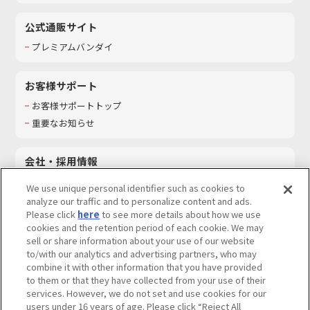
公式通販サイト
プレミアムバンダイ
お客様サポート
お客様サポートトップ
重要なお知らせ
会社・採用情報
会社情報
We use unique personal identifier such as cookies to
採用情報
analyze our traffic and to personalize content and ads.
Please click
here
to see more details about how we use
サステナビリティ
cookies and the retention period of each cookie. We may
お問い合わせ
sell or share information about your use of our website
to/with our analytics and advertising partners, who may
combine it with other information that you have provided
to them or that they have collected from your use of their
services. However, we do not set and use cookies for our
ウェブサイトご利用条件
ソーシャルメディアポリシー
users under 16 years of age. Please click “Reject All