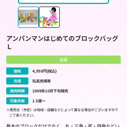
アンパンマンはじめてのブロックバッグ
Ｌ
玩具
価格
4,950
円(税込)
売場
玩具売場等
発売時期
2009
年
10
月
下旬
発売
対象年齢
1.5歳～
※発売日（予定）は地域・店舗などによって異なる場合がございますので
ご了承ください。
基本のブロックだけでなく、丸・三角・星・四角などい