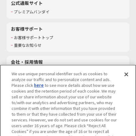
公式通販サイト
プレミアムバンダイ
お客様サポート
お客様サポートトップ
重要なお知らせ
会社・採用情報
会社情報
We use unique personal identifier such as cookies to
採用情報
analyze our traffic and to personalize content and ads.
Please click
here
to see more details about how we use
サステナビリティ
cookies and the retention period of each cookie. We may
お問い合わせ
sell or share information about your use of our website
to/with our analytics and advertising partners, who may
combine it with other information that you have provided
to them or that they have collected from your use of their
services. However, we do not set and use cookies for our
ウェブサイトご利用条件
ソーシャルメディアポリシー
users under 16 years of age. Please click “Reject All
個人情報及び特定個人情報等の取り扱いに関する保護方針
Cookies” if you are under the age of 16 or to reject all