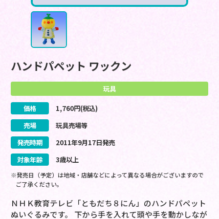
ハンドパペット ワックン
玩具
価格
1,760
円(税込)
売場
玩具売場等
発売時期
2011
年
9
月
17
日
発売
対象年齢
3歳以上
※発売日（予定）は地域・店舗などによって異なる場合がございますので
ご了承ください。
ＮＨＫ教育テレビ「ともだち８にん」のハンドパペット
ぬいぐるみです。 下から手を入れて頭や手を動かしなが